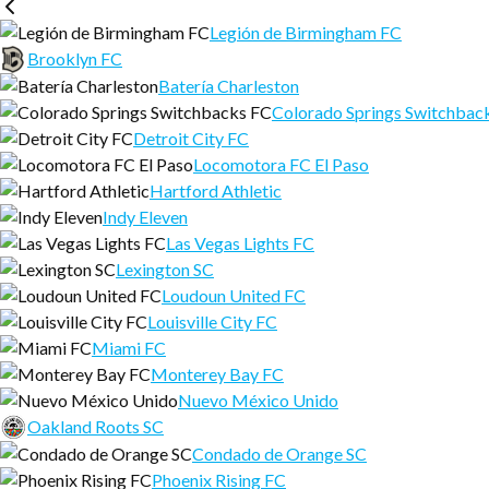
Legión de Birmingham FC
Brooklyn FC
Batería Charleston
Colorado Springs Switchbac
Detroit City FC
Locomotora FC El Paso
Hartford Athletic
Indy Eleven
Las Vegas Lights FC
Lexington SC
Loudoun United FC
Louisville City FC
Miami FC
Monterey Bay FC
Nuevo México Unido
Oakland Roots SC
Condado de Orange SC
Phoenix Rising FC