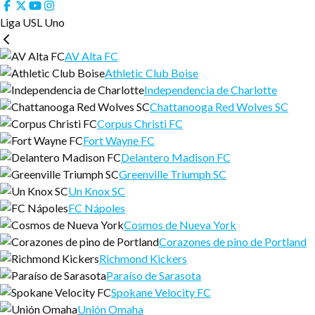
Liga USL Uno
AV Alta FC
Athletic Club Boise
Independencia de Charlotte
Chattanooga Red Wolves SC
Corpus Christi FC
Fort Wayne FC
Delantero Madison FC
Greenville Triumph SC
Un Knox SC
FC Nápoles
Cosmos de Nueva York
Corazones de pino de Portland
Richmond Kickers
Paraíso de Sarasota
Spokane Velocity FC
Unión Omaha