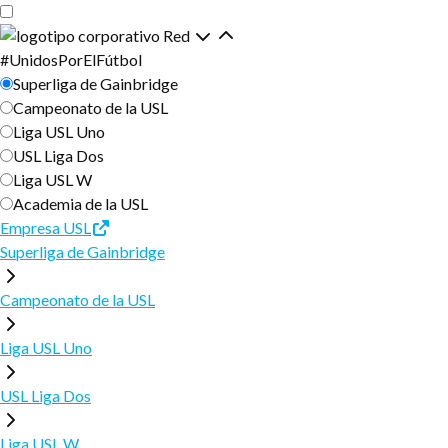
Ir
Saltar
al
a
Red
contenido
la
#UnidosPorElFútbol
principal
navegación
Superliga de Gainbridge
principal
Campeonato de la USL
Liga USL Uno
USL Liga Dos
Liga USL W
Academia de la USL
Empresa USL
Superliga de Gainbridge
Campeonato de la USL
Liga USL Uno
USL Liga Dos
Liga USL W