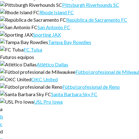
Pittsburgh Riverhounds SC
Rhode Island FC
República de Sacramento FC
San Antonio FC
Sporting JAX
Tampa Bay Rowdies
FC Tulsa
Futuros equipos
Atlético Dallas
Fútbol profesional de Milwa
OKC United
Fútbol profesional de Reno
Santa Barbara Sky FC
USL Pro Iowa
a
b
c
d
e