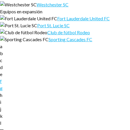
Westchester SC
Equipos en expansión
Fort Lauderdale United FC
Port St. Lucie SC
Club de fútbol Rodeo
Sporting Cascades FC
a
b
c
d
e
f
g
h
i
j
k
l
m