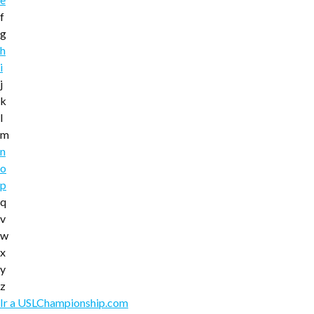
f
g
h
i
j
k
l
m
n
o
p
q
v
w
x
y
z
Ir a USLChampionship.com