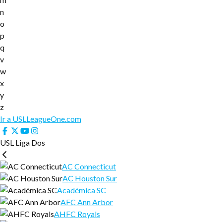
n
o
p
q
v
w
x
y
z
Ir a USLLeagueOne.com
USL Liga Dos
AC Connecticut
AC Houston Sur
Académica SC
AFC Ann Arbor
AHFC Royals