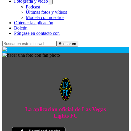
Fotografía y vídeo
Podcast
Últimas fotos y vídeos
Modela con nosotros
Obtener la aplicación
Boletín
Póngase en contacto con
Buscar
en
este
sitio
web
La aplicación oficial de Las Vegas
Lights FC