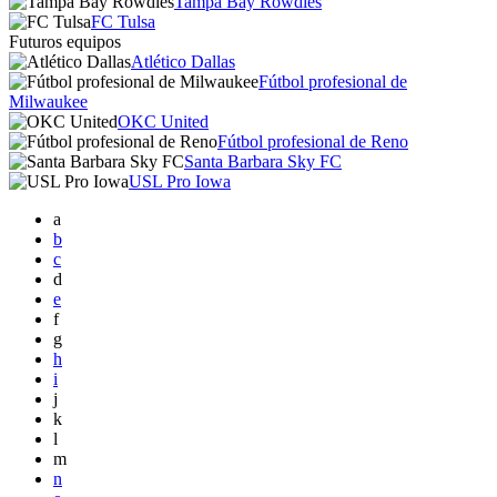
Tampa Bay Rowdies
FC Tulsa
Futuros equipos
Atlético Dallas
Fútbol profesional de
Milwaukee
OKC United
Fútbol profesional de Reno
Santa Barbara Sky FC
USL Pro Iowa
a
b
c
d
e
f
g
h
i
j
k
l
m
n