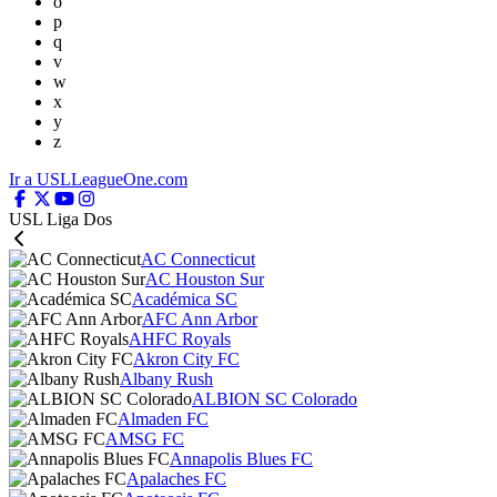
o
p
q
v
w
x
y
z
Ir a USLLeagueOne.com
USL Liga Dos
AC Connecticut
AC Houston Sur
Académica SC
AFC Ann Arbor
AHFC Royals
Akron City FC
Albany Rush
ALBION SC Colorado
Almaden FC
AMSG FC
Annapolis Blues FC
Apalaches FC