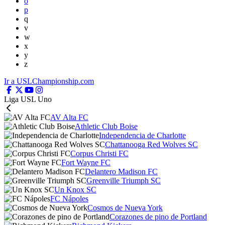
o
p
q
v
w
x
y
z
Ir a USLChampionship.com
Liga USL Uno
AV Alta FC
Athletic Club Boise
Independencia de Charlotte
Chattanooga Red Wolves SC
Corpus Christi FC
Fort Wayne FC
Delantero Madison FC
Greenville Triumph SC
Un Knox SC
FC Nápoles
Cosmos de Nueva York
Corazones de pino de Portland