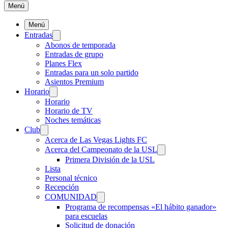
Menú
Menú
Entradas
Abonos de temporada
Entradas de grupo
Planes Flex
Entradas para un solo partido
Asientos Premium
Horario
Horario
Horario de TV
Noches temáticas
Club
Acerca de Las Vegas Lights FC
Acerca del Campeonato de la USL
Primera División de la USL
Lista
Personal técnico
Recepción
COMUNIDAD
Programa de recompensas «El hábito ganador»
para escuelas
Solicitud de donación