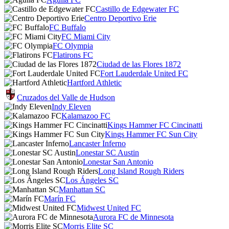
Castillo de Edgewater FC
Centro Deportivo Erie
FC Buffalo
FC Miami City
FC Olympia
Flatirons FC
Ciudad de las Flores 1872
Fort Lauderdale United FC
Hartford Athletic
Cruzados del Valle de Hudson
Indy Eleven
Kalamazoo FC
Kings Hammer FC Cincinatti
Kings Hammer FC Sun City
Lancaster Inferno
Lonestar SC Austin
Lonestar San Antonio
Long Island Rough Riders
Los Ángeles SC
Manhattan SC
Marín FC
Midwest United FC
Aurora FC de Minnesota
Morris Elite SC