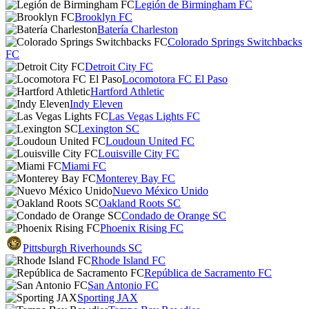
Legión de Birmingham FC
Brooklyn FC
Batería Charleston
Colorado Springs Switchbacks
FC
Detroit City FC
Locomotora FC El Paso
Hartford Athletic
Indy Eleven
Las Vegas Lights FC
Lexington SC
Loudoun United FC
Louisville City FC
Miami FC
Monterey Bay FC
Nuevo México Unido
Oakland Roots SC
Condado de Orange SC
Phoenix Rising FC
Pittsburgh Riverhounds SC
Rhode Island FC
República de Sacramento FC
San Antonio FC
Sporting JAX