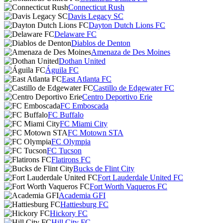
Connecticut Rush
Davis Legacy SC
Dayton Dutch Lions FC
Delaware FC
Diablos de Denton
Amenaza de Des Moines
Dothan United
Águila FC
East Atlanta FC
Castillo de Edgewater FC
Centro Deportivo Erie
FC Emboscada
FC Buffalo
FC Miami City
FC Motown STA
FC Olympia
FC Tucson
Flatirons FC
Bucks de Flint City
Fort Lauderdale United FC
Fort Worth Vaqueros FC
Academia GFI
Hattiesburg FC
Hickory FC
Hill City FC