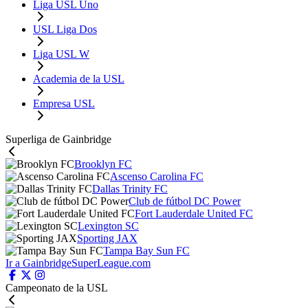
Liga USL Uno
USL Liga Dos
Liga USL W
Academia de la USL
Empresa USL
Superliga de Gainbridge
Brooklyn FC
Ascenso Carolina FC
Dallas Trinity FC
Club de fútbol DC Power
Fort Lauderdale United FC
Lexington SC
Sporting JAX
Tampa Bay Sun FC
Ir a GainbridgeSuperLeague.com
Campeonato de la USL