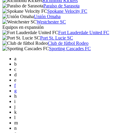
Richmond Kickers
Paraíso de Sarasota
Spokane Velocity FC
Unión Omaha
Westchester SC
Equipos en expansión
Fort Lauderdale United FC
Port St. Lucie SC
Club de fútbol Rodeo
Sporting Cascades FC
a
b
c
d
e
f
g
h
i
j
k
l
m
n