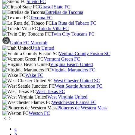
Sueño FC
Girasol State FC
Estrellas de Tacoma
Texoma FC
La Ruta del Tabaco FC
Toledo Villa FC
Twin City Toucans FC
Unión FC Macomb
Utah United
Ventura County Fusion SC
Vermont Green FC
Virginia Beach United
Virginia Marauders FC
Wake FC
West Chester United SC
West Seattle Junction FC
West Texas FC
West Virginia United
Westchester Flames FC
Pioneros de Western Mass
Weston FC
a
b