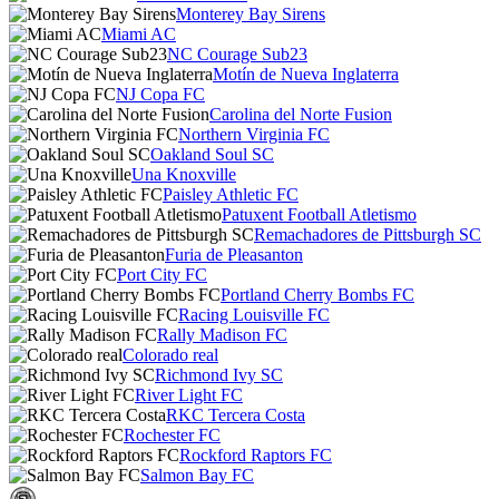
Monterey Bay Sirens
Miami AC
NC Courage Sub23
Motín de Nueva Inglaterra
NJ Copa FC
Carolina del Norte Fusion
Northern Virginia FC
Oakland Soul SC
Una Knoxville
Paisley Athletic FC
Patuxent Football Atletismo
Remachadores de Pittsburgh SC
Furia de Pleasanton
Port City FC
Portland Cherry Bombs FC
Racing Louisville FC
Rally Madison FC
Colorado real
Richmond Ivy SC
River Light FC
RKC Tercera Costa
Rochester FC
Rockford Raptors FC
Salmon Bay FC