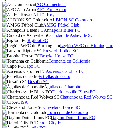
AC Connecticut
AFC Ann Arbor
AHFC Royals
ALBION SC Colorado
AMSG Fútbol Club
Annapolis Blues FC
Ciudad de Asheville SC
Bigfoot FC
Legión WFC de Birmingham
Brevard Riptide SC
Brooke House FC
Tormenta en California
Capo FC
Ascenso Carolina FC
Estrellas de cedro
Desafío SC
Águilas de Charlotte
Charlottesville Blues FC
Chattanooga Red Wolves SC
CISA
Cleveland Force SC
Tormenta de Colorado
Dayton Dutch Lions FC
Detroit City FC
Águila FC