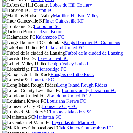
Lobos de Hill Country
Houston FC
Martillos Hudson Valley
Inter Gainesville KF
Ironbound SC
Jackson Boom
Kalamazoo FC
Kings Hammer FC Columbus
Lakeland United FC
Fútbol de la ciudad de Lansing
Laredo Heat SC
Lehigh Valley United
Lionsbridge FC
Rangers de Little Rock
Lonestar SC
Long Island Rough Riders
Lorain County Leviathan FC
Loudoun United FC 2
Louisiana Krewe FC
Louisville City FC
Lubbock Matadors SC
Manhattan SC
Leyendas del Marin FC
McKinney Chupacabras FC