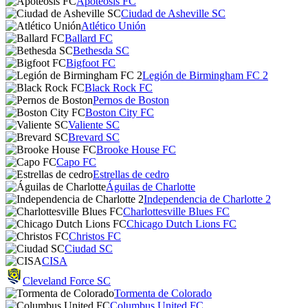
Apoteosis FC
Ciudad de Asheville SC
Atlético Unión
Ballard FC
Bethesda SC
Bigfoot FC
Legión de Birmingham FC 2
Black Rock FC
Pernos de Boston
Boston City FC
Valiente SC
Brevard SC
Brooke House FC
Capo FC
Estrellas de cedro
Águilas de Charlotte
Independencia de Charlotte 2
Charlottesville Blues FC
Chicago Dutch Lions FC
Christos FC
Ciudad SC
CISA
Cleveland Force SC
Tormenta de Colorado
Columbus United FC