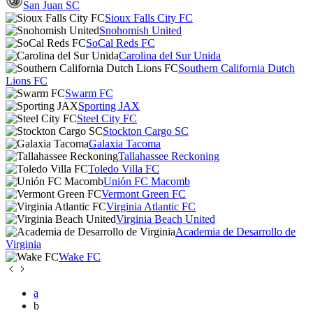
San Juan SC
Sioux Falls City FC
Snohomish United
SoCal Reds FC
Carolina del Sur Unida
Southern California Dutch
Lions FC
Swarm FC
Sporting JAX
Steel City FC
Stockton Cargo SC
Galaxia Tacoma
Tallahassee Reckoning
Toledo Villa FC
Unión FC Macomb
Vermont Green FC
Virginia Atlantic FC
Virginia Beach United
Academia de Desarrollo de
Virginia
Wake FC
a
b