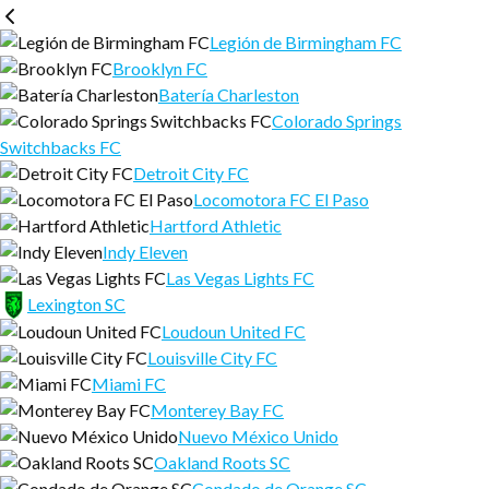
Legión de Birmingham FC
Brooklyn FC
Batería Charleston
Colorado Springs
Switchbacks FC
Detroit City FC
Locomotora FC El Paso
Hartford Athletic
Indy Eleven
Las Vegas Lights FC
Lexington SC
Loudoun United FC
Louisville City FC
Miami FC
Monterey Bay FC
Nuevo México Unido
Oakland Roots SC
Condado de Orange SC