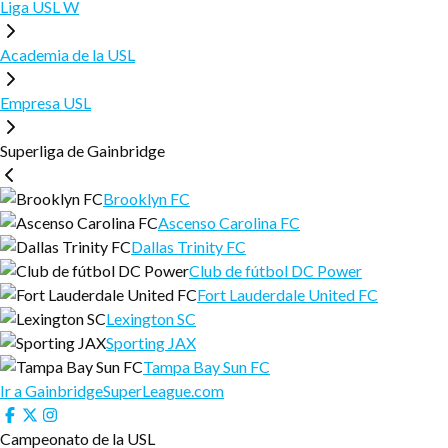
Liga USL W
COMPRAR APARCAMIENTO
COMUNIDAD
PODCAST
OBTENER LA APLICACIÓN
Academia de la USL
HIMNO NACIONAL
ESTADÍSTICAS
PROGRAMA DE RECOMPENSAS «EL HÁBITO
ÚLTIMAS FOTOS Y VÍDEOS
GANADOR» PARA ESCUELAS
BOLETÍN
CÓDIGO DE CONDUCTA DEL AFICIONADO
Empresa USL
CLUBES ASOCIADOS
MODELA CON NOSOTROS
SOLICITUD DE DONACIÓN
PÓNGASE EN CONTACTO CON
TRADICIONES DEL DÍA DEL PARTIDO
Superliga de Gainbridge
CAMPO CASHMAN
SOLICITUD DE COMPARECENCIA EN UN ACTO
PUERTA TRASERA
Brooklyn FC
LA BUFANDA ROSA
Ascenso Carolina FC
Dallas Trinity FC
Club de fútbol DC Power
Fort Lauderdale United FC
Lexington SC
Sporting JAX
Tampa Bay Sun FC
Ir a GainbridgeSuperLeague.com
Campeonato de la USL