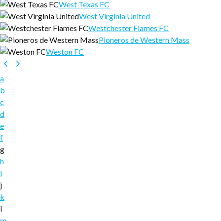
West Texas FC
West Virginia United
Westchester Flames FC
Pioneros de Western Mass
Weston FC
a
b
c
d
e
f
g
h
i
j
k
l
m