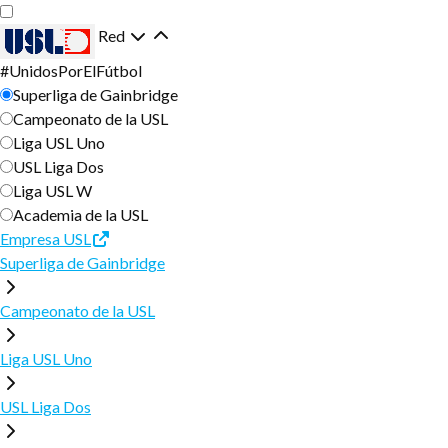
Ir
Saltar
al
a
Red
contenido
la
#UnidosPorElFútbol
ENTRADAS
principal
navegación
Superliga de Gainbridge
principal
Campeonato de la USL
ABONOS DE TEMPORADA
HORARIO
Liga USL Uno
USL Liga Dos
ENTRADAS DE GRUPO
HORARIO
Liga USL W
CLUB
Academia de la USL
PLANES FLEX
HORARIO DE TV
Empresa USL
ACERCA DE LAS VEGAS LIGHTS FC
TIENDA
Superliga de Gainbridge
ENTRADAS PARA UN SOLO PARTIDO
NOCHES TEMÁTICAS
ACERCA DEL CAMPEONATO DE LA USL
NOTICIAS
ASIENTOS PREMIUM
Campeonato de la USL
LISTA
PRIMERA DIVISIÓN DE LA USL
Liga USL Uno
DÍA DEL PARTIDO
PERSONAL TÉCNICO
USL Liga Dos
CÓMO LLEGAR
FOTOGRAFÍA Y VÍDEO
RECEPCIÓN