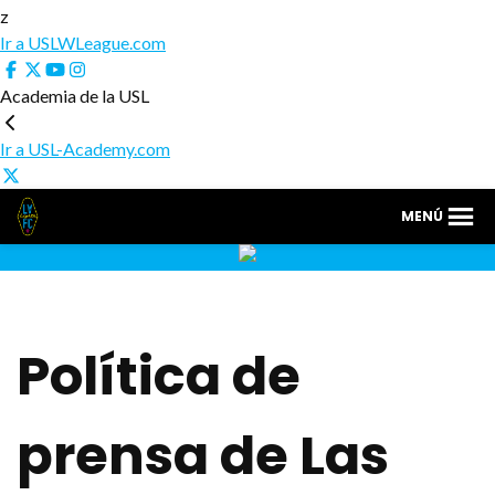
z
Ir a USLWLeague.com
Academia de la USL
Ir a USL-Academy.com
Las
Las
MENÚ
Vegas
Vegas
Lights
Lights
FC
FC
Política de
prensa de Las