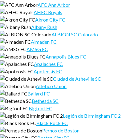
AFC Ann Arbor
AHFC Royals
Akron City FC
Albany Rush
ALBION SC Colorado
Almaden FC
AMSG FC
Annapolis Blues FC
Apalaches FC
Apoteosis FC
Ciudad de Asheville SC
Atlético Unión
Ballard FC
Bethesda SC
Bigfoot FC
Legión de Birmingham FC 2
Black Rock FC
Pernos de Boston
Boston City FC