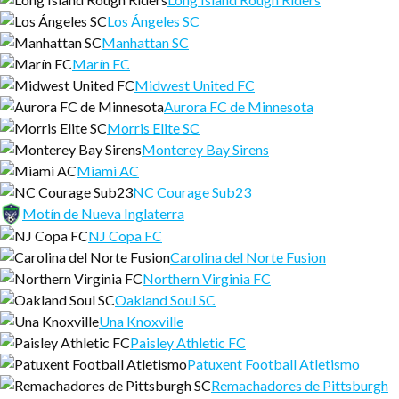
Los Ángeles SC
Manhattan SC
Marín FC
Midwest United FC
Aurora FC de Minnesota
Morris Elite SC
Monterey Bay Sirens
Miami AC
NC Courage Sub23
Motín de Nueva Inglaterra
NJ Copa FC
Carolina del Norte Fusion
Northern Virginia FC
Oakland Soul SC
Una Knoxville
Paisley Athletic FC
Patuxent Football Atletismo
Remachadores de Pittsburgh