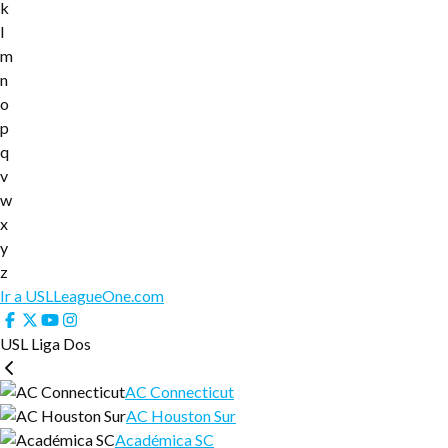
k
l
m
n
o
p
q
v
w
x
y
z
Ir a USLLeagueOne.com
USL Liga Dos
AC Connecticut
AC Houston Sur
Académica SC