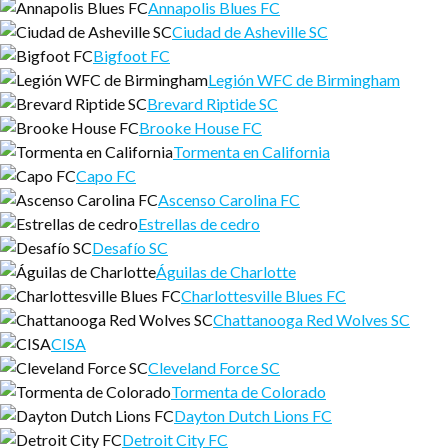
Annapolis Blues FC
Ciudad de Asheville SC
Bigfoot FC
Legión WFC de Birmingham
Brevard Riptide SC
Brooke House FC
Tormenta en California
Capo FC
Ascenso Carolina FC
Estrellas de cedro
Desafío SC
Águilas de Charlotte
Charlottesville Blues FC
Chattanooga Red Wolves SC
CISA
Cleveland Force SC
Tormenta de Colorado
Dayton Dutch Lions FC
Detroit City FC