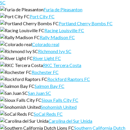
SC
Furia de Pleasanton
Port City FC
Portland Cherry Bombs FC
Racing Louisville FC
Rally Madison FC
Colorado real
Richmond Ivy SC
River Light FC
RKC Tercera Costa
Rochester FC
Rockford Raptors FC
Salmon Bay FC
San Juan SC
Sioux Falls City FC
Snohomish United
SoCal Reds FC
Carolina del Sur Unida
Southern California Dutch