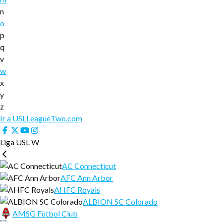
n
o
p
q
v
w
x
y
z
Ir a USLLeagueTwo.com
Liga USL W
AC Connecticut
AFC Ann Arbor
AHFC Royals
ALBION SC Colorado
AMSG Fútbol Club