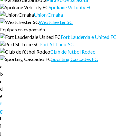
Spokane Velocity FC
Unión Omaha
Westchester SC
Equipos en expansión
Fort Lauderdale United FC
Port St. Lucie SC
Club de fútbol Rodeo
Sporting Cascades FC
a
b
c
d
e
f
g
h
i
j