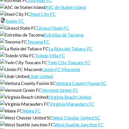
Estrellas FC
ASC de Staten Island
Steel City FC
Sueño FC
Girasol State FC
Estrellas de Tacoma
Texoma FC
La Ruta del Tabaco FC
Toledo Villa FC
Twin City Toucans FC
Unión FC Macomb
Utah United
Ventura County Fusion SC
Vermont Green FC
Virginia Beach United
Virginia Marauders FC
Wake FC
West Chester United SC
West Seattle Junction FC