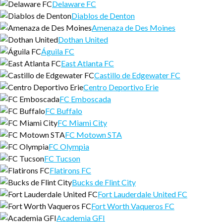
Delaware FC
Diablos de Denton
Amenaza de Des Moines
Dothan United
Águila FC
East Atlanta FC
Castillo de Edgewater FC
Centro Deportivo Erie
FC Emboscada
FC Buffalo
FC Miami City
FC Motown STA
FC Olympia
FC Tucson
Flatirons FC
Bucks de Flint City
Fort Lauderdale United FC
Fort Worth Vaqueros FC
Academia GFI