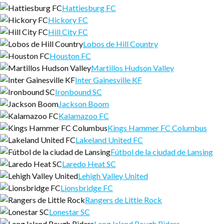
Hattiesburg FC
Hickory FC
Hill City FC
Lobos de Hill Country
Houston FC
Martillos Hudson Valley
Inter Gainesville KF
Ironbound SC
Jackson Boom
Kalamazoo FC
Kings Hammer FC Columbus
Lakeland United FC
Fútbol de la ciudad de Lansing
Laredo Heat SC
Lehigh Valley United
Lionsbridge FC
Rangers de Little Rock
Lonestar SC
Long Island Rough Riders