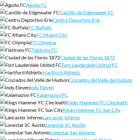
Águila FC
Castillo de Edgewater FC
Centro Deportivo Erie
FC Buffalo
FC Miami City
FC Olympia
Flatirons FC
Ciudad de las Flores 1872
Fort Lauderdale United FC
Hartford Athletic
Cruzados del Valle de Hudson
Indy Eleven
Kalamazoo FC
Kings Hammer FC Cincinatti
Kings Hammer FC Sun City
Lancaster Inferno
Lonestar SC Austin
Lonestar San Antonio
Long Island Rough Riders