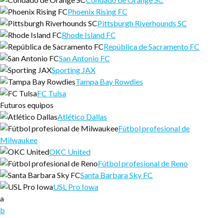
Phoenix Rising FC
Pittsburgh Riverhounds SC
Rhode Island FC
República de Sacramento FC
San Antonio FC
Sporting JAX
Tampa Bay Rowdies
FC Tulsa
Futuros equipos
Atlético Dallas
Fútbol profesional de
Milwaukee
OKC United
Fútbol profesional de Reno
Santa Barbara Sky FC
USL Pro Iowa
a
b