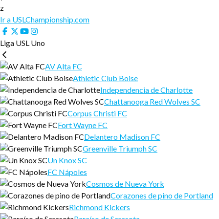
z
Ir a USLChampionship.com
Liga USL Uno
AV Alta FC
Athletic Club Boise
Independencia de Charlotte
Chattanooga Red Wolves SC
Corpus Christi FC
Fort Wayne FC
Delantero Madison FC
Greenville Triumph SC
Un Knox SC
FC Nápoles
Cosmos de Nueva York
Corazones de pino de Portland
Richmond Kickers
Paraíso de Sarasota