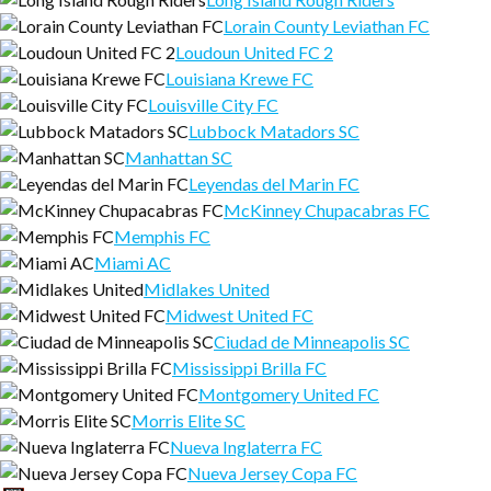
Lorain County Leviathan FC
Loudoun United FC 2
Louisiana Krewe FC
Louisville City FC
Lubbock Matadors SC
Manhattan SC
Leyendas del Marin FC
McKinney Chupacabras FC
Memphis FC
Miami AC
Midlakes United
Midwest United FC
Ciudad de Minneapolis SC
Mississippi Brilla FC
Montgomery United FC
Morris Elite SC
Nueva Inglaterra FC
Nueva Jersey Copa FC