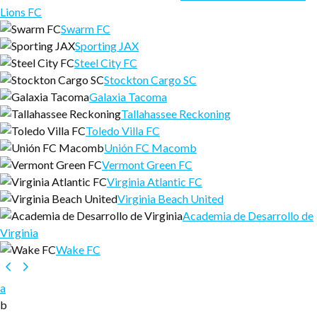
Lions FC
Swarm FC
Sporting JAX
Steel City FC
Stockton Cargo SC
Galaxia Tacoma
Tallahassee Reckoning
Toledo Villa FC
Unión FC Macomb
Vermont Green FC
Virginia Atlantic FC
Virginia Beach United
Academia de Desarrollo de
Virginia
Wake FC
a
b